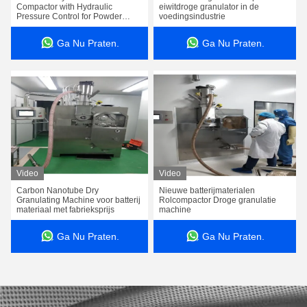
Compactor with Hydraulic
eiwitdroge granulator in de
Pressure Control for Powder
voedingsindustrie
Granulation
Ga Nu Praten.
Ga Nu Praten.
Video
Video
Carbon Nanotube Dry
Nieuwe batterijmaterialen
Granulating Machine voor batterij
Rolcompactor Droge granulatie
materiaal met fabrieksprijs
machine
Ga Nu Praten.
Ga Nu Praten.