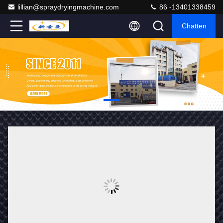
lillian@spraydryingmachine.com
86 -13401338459
Chatten