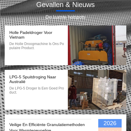
Gevallen & Nieuws
De laatste hotspots
Holle Padeldroger Voor
Vietnam
De Holle Droogmachine Is Ons Po
Pulaire Product.
LPG-5 Spuitdroging Naar
Australië
De LPG-5 Droger Is Een Goed Pro
Duct.
2026
Veilige En Efficiënte Granulatiemethoden
Voor Warmtegevoelige