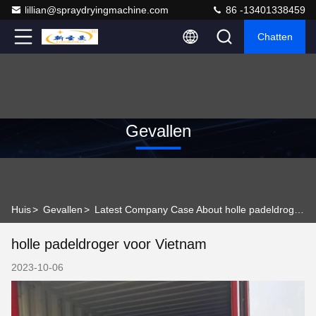
lillian@spraydryingmachine.com
86 -13401338459
Chatten
Gevallen
Huis
>
Gevallen
>
Latest Company Case About holle padeldroger voor Vietnam
holle padeldroger voor Vietnam
2023-10-06