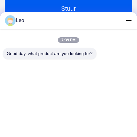
Stuur
Leo
7:39 PM
Good day, what product are you looking for?
Jiangsu Shengman Drying Equipment
Engineering Co., Ltd
lillian@spraydryingmachine.com
86 -13401338459
zhenglustad, tianning district, changzhoustad, JIangsu-
Provincie