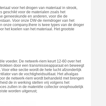
iaal voor het drogen van materiaal in strook,
is geschikt voor de materialen zoals het
se geneeskunde en anderen, voor die de
gestaan. Voor onze DW-de riemdroger van het
in onze company.there is twee types van de droger
or het koelen van het materiaal. Het grootste
le voeder. De netwerk-riem keurt 12-60 over het
getrokken door een transmissieapparaat en beweegt
Voor elke sectie wordt de hete lucht afzonderlijk
ilator van de vochtigheidsuitlaat. Het afvalgas
door de netwerk-riem wordt behandeld met brengen
d de in werking stellen vrij volgens het
es zullen in de materiële collector onophoudelijk
iste worden uitgerust;