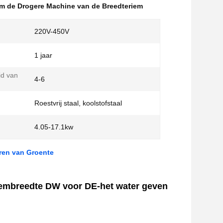
m de Drogere Machine van de Breedteriem
220V-450V
1 jaar
id van
4-6
Roestvrij staal, koolstofstaal
4.05-17.1kw
ren van Groente
iembreedte DW voor DE-het water geven