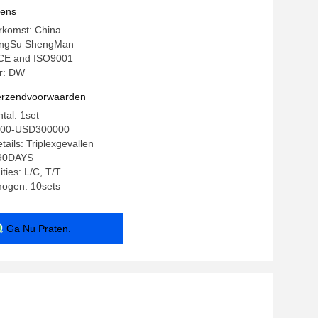
vens
rkomst: China
ingSu ShengMan
: CE and ISO9001
r: DW
verzendvoorwaarden
tal: 1set
0000-USD300000
ails: Triplexgevallen
-90DAYS
ties: L/C, T/T
mogen: 10sets
Ga Nu Praten.