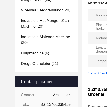
Markeren:
3
Vloeibaar Bedgranulator
(20)
Voorwa
Industriële Het Mengen Zich
Plaats
Machine
(20)
herkom
Industriële Malende Machine
Riembr
(20)
Lengte
drogen
Hulpmachine
(6)
Temper
Droge Granulator
(21)
1.2m3.85m 
Contactpersonen
1.2m3.85
Groente
Contactpersonen:
Mrs. Lillian
Tel.::
86 -13401338459
Productom