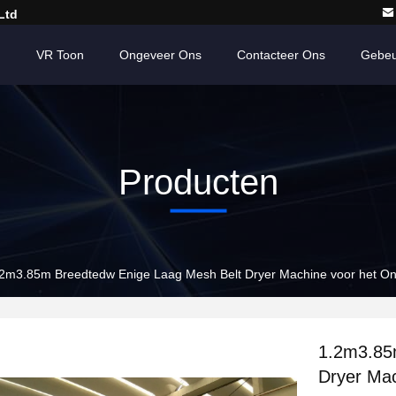
Ltd
n
VR Toon
Ongeveer Ons
Contacteer Ons
Gebeu
Producten
2m3.85m Breedtedw Enige Laag Mesh Belt Dryer Machine voor het On
1.2m3.85
Dryer Mac