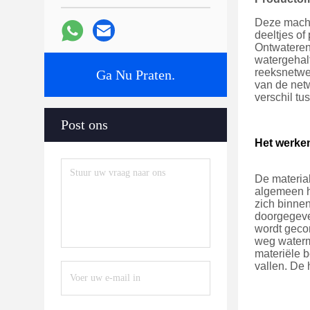
Deze machi
deeltjes of
Ontwateren
watergehal
reeksnetwe
Ga Nu Praten.
van de netw
verschil tu
Post ons
Het werke
De materia
algemeen h
zich binnen
doorgegeven
wordt geco
weg waterm
materiële b
vallen. De