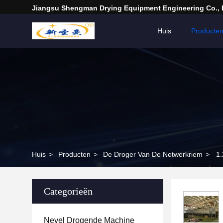
Jiangsu Shengman Drying Equipment Engineering Co., 
Huis
Producte
Huis
>
Producten
>
De Droger Van De Netwerkriem
>
1.
Categorieën
Nevel Drogende Machine