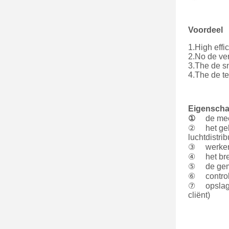
Voordeel
1.High effi
2.No de ver
3.The de s
4.The de t
Eigensch
①
de meeste
② het gebru
luchtdistri
③ werken h
④ het bred
⑤ de gemee
⑥ controle
⑦ opslagge
cliënt)