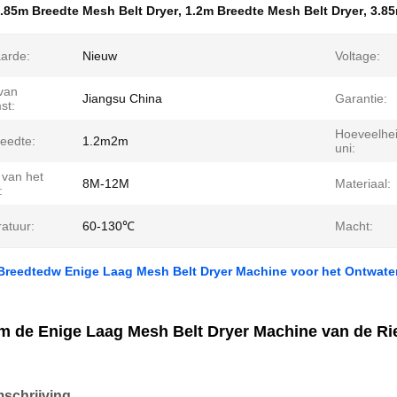
.85m Breedte Mesh Belt Dryer
,
1.2m Breedte Mesh Belt Dryer
,
3.85
arde:
Nieuw
Voltage:
 van
Jiangsu China
Garantie:
st:
Hoeveelhe
eedte:
1.2m2m
uni:
 van het
8M-12M
Materiaal:
:
atuur:
60-130℃
Macht:
Breedtedw Enige Laag Mesh Belt Dryer Machine voor het Ontwate
m de Enige Laag Mesh Belt Dryer Machine van de R
schrijving