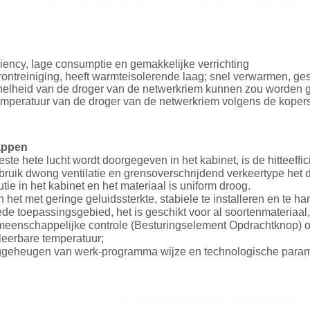
ciency, lage consumptie en gemakkelijke verrichting
ontreiniging, heeft warmteisolerende laag; snel verwarmen, ge
nelheid van de droger van de netwerkriem kunnen zou worden 
emperatuur van de droger van de netwerkriem volgens de kopers
appen
 hete lucht wordt doorgegeven in het kabinet, is de hitteeffi
ik dwong ventilatie en grensoverschrijdend verkeertype het dr
butie in het kabinet en het materiaal is uniform droog.
et met geringe geluidssterkte, stabiele te installeren en te h
e toepassingsgebied, het is geschikt voor al soortenmateriaal,
nschappelijke controle (Besturingselement Opdrachtknop) of 
erbare temperatuur;
heugen van werk-programma wijze en technologische paramete