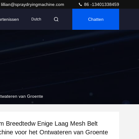
lillian@spraydryingmachine.com
86 -13401338459
rtenissen
Chatten
Dutch
twateren van Groente
m Breedtedw Enige Laag Mesh Belt
hine voor het Ontwateren van Groente