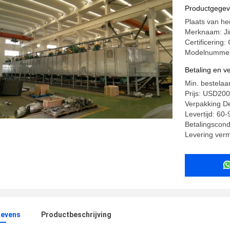
Productgege
Plaats van he
Merknaam: J
Certificering
Modelnumme
Betaling en 
Min. bestelaan
Prijs: USD2
Verpakking Det
Levertijd: 60
Betalingscondi
Levering ver
evens
Productbeschrijving