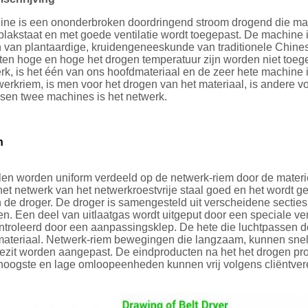
ne is een ononderbroken doordringend stroom drogend die mater
 plakstaat en met goede ventilatie wordt toegepast. De machine 
 van plantaardige, kruidengeneeskunde van traditionele Chine
ten hoge en hoge het drogen temperatuur zijn worden niet toe
rk, is het één van ons hoofdmateriaal en de zeer hete machine 
erkriem, is men voor het drogen van het materiaal, is andere vo
ssen twee machines is het netwerk.
n
len worden uniform verdeeld op de netwerk-riem door de materië
et netwerk van het netwerkroestvrije staal goed en het wordt 
 de droger. De droger is samengesteld uit verscheidene secties. 
. Een deel van uitlaatgas wordt uitgeput door een speciale vent
ntroleerd door een aanpassingsklep. De hete die luchtpassen 
ateriaal. Netwerk-riem bewegingen die langzaam, kunnen snelhei
ezit worden aangepast. De eindproducten na het het drogen proc
 hoogste en lage omloopeenheden kunnen vrij volgens cliëntvere