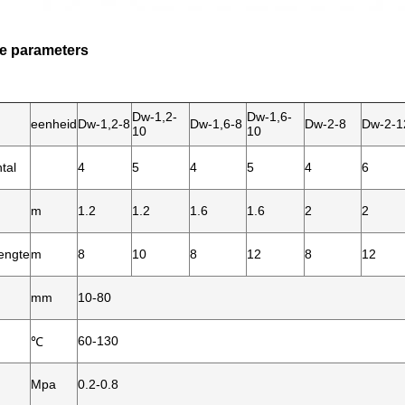
e parameters
Dw-1,2-
Dw-1,6-
eenheid
Dw-1,2-8
Dw-1,6-8
Dw-2-8
Dw-2-1
10
10
tal
4
5
4
5
4
6
m
1.2
1.2
1.6
1.6
2
2
lengte
m
8
10
8
12
8
12
mm
10-80
60-130
℃
Mpa
0.2-0.8