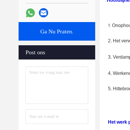
Hoofdlijne
Onophoud
1. 
Ga Nu Praten.
2. 
Het ver
Post ons
3. 
Verdampi
4. 
Werkend
5. Hittebr
Het werk 