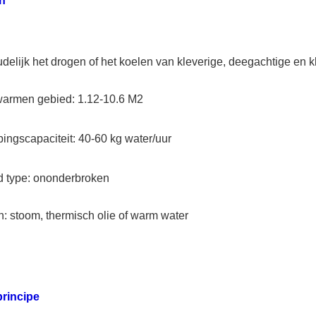
n
elijk het drogen of het koelen van kleverige, deegachtige en k
warmen gebied: 1.12-10.6 M2
ngscapaciteit: 40-60 kg water/uur
 type: ononderbroken
on: stoom, thermisch olie of warm water
principe