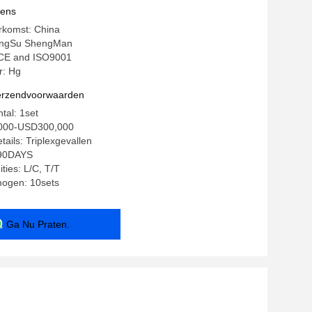
vens
rkomst: China
ingSu ShengMan
: CE and ISO9001
: Hg
verzendvoorwaarden
tal: 1set
,000-USD300,000
ails: Triplexgevallen
-90DAYS
ties: L/C, T/T
mogen: 10sets
Ga Nu Praten.