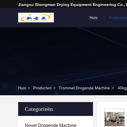
Jiangsu Shengman Drying Equipment Engineering Co., 
Huis
Producte
Huis
>
Producten
>
Trommel Drogende Machine
>
40kg
Categorieën
Nevel Drogende Machine