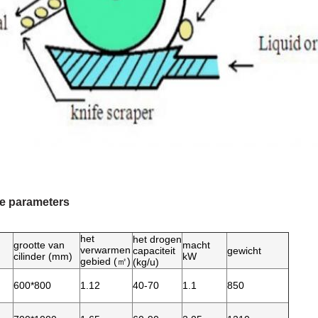
e parameters
het
het drogen
grootte van
macht
verwarmen
capaciteit
gewicht
cilinder (mm)
kW
gebied (㎡)
(kg/u)
600*800
1.12
40-70
1.1
850