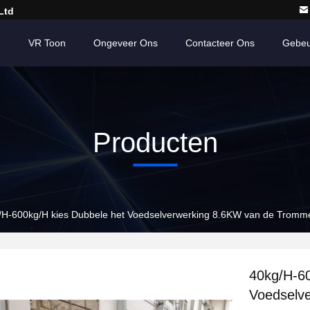
Ltd
n
VR Toon
Ongeveer Ons
Contacteer Ons
Gebeu
Producten
/H-600kg/H kies Dubbele het Voedselverwerking 8.6KW van de Tromme
40kg/H-60
Voedselv