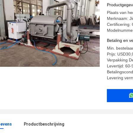
uit
Productgege
Plaats van he
Merknaam: J
Certificering
Modelnummer
Betaling en 
Min. bestelaan
Prijs: USD30
Verpakking Det
Levertijd: 60
Betalingscondi
Levering ver
evens
Productbeschrijving