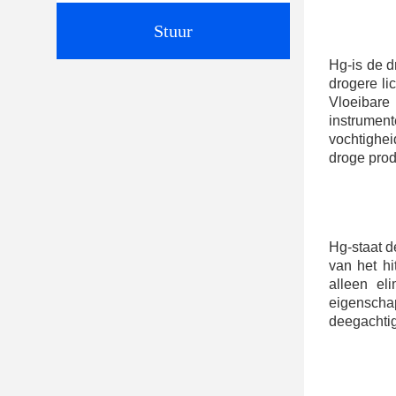
Stuur
Hg-is de d
drogere li
Vloeibare
instrument
vochtighei
droge prod
Hg-staat d
van het hi
alleen el
eigenschap
deegachtig