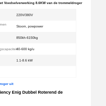
et Voedselverwerking 8.6KW van de trommeldroger
220V/380V
rmen
Stoom, powpower
850kh-6150kg
scapaciteit:
40-600 kg/u
1.1-8.6 kW
oger uit
iency Enig Dubbel Roterend de