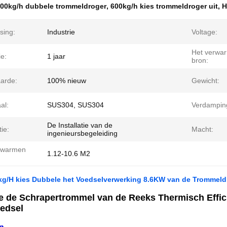
00kg/h dubbele trommeldroger
,
600kg/h kies trommeldroger uit
,
H
sing:
Industrie
Voltage:
Het verwa
e:
1 jaar
bron:
arde:
100% nieuw
Gewicht:
al:
SUS304, SUS304
Verdamping
De Installatie van de
tie:
Macht:
ingenieursbegeleiding
rwarmen
1.12-10.6 M2
:
kg/H kies Dubbele het Voedselverwerking 8.6KW van de Trommeldr
e de Schrapertrommel van de Reeks Thermisch Effic
edsel