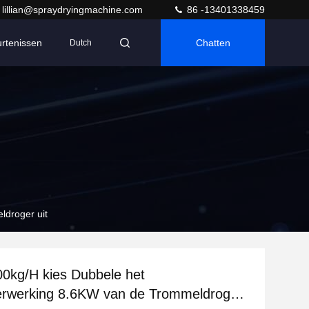
lillian@spraydryingmachine.com
86 -13401338459
rtenissen
Chatten
Dutch
ldroger uit
0kg/H kies Dubbele het
erwerking 8.6KW van de Trommeldroger