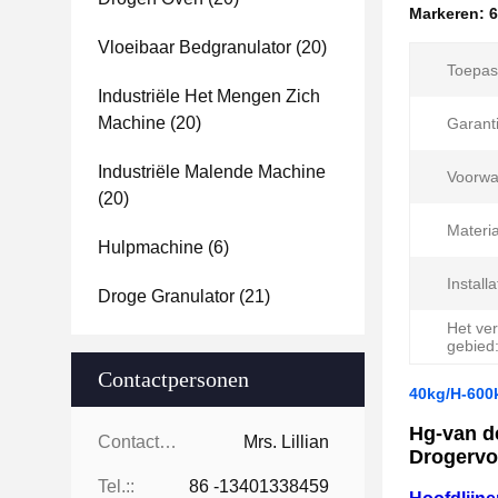
Markeren:
6
Vloeibaar Bedgranulator
(20)
Toepas
Industriële Het Mengen Zich
Machine
(20)
Garanti
Industriële Malende Machine
Voorwa
(20)
Materia
Hulpmachine
(6)
Installa
Droge Granulator
(21)
Het ve
gebied
Contactpersonen
40kg/H-600
Hg-van d
Contactpersonen:
Mrs. Lillian
Drogervo
Tel.::
86 -13401338459