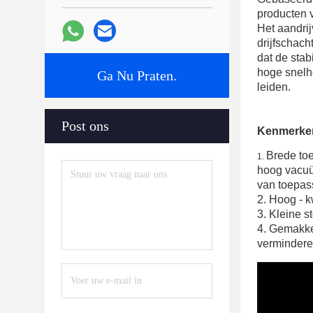
producten 
Het aandrij
drijfschach
dat de stab
hoge snelh
Ga Nu Praten.
leiden.
Post ons
Kenmerke
Brede to
1.
hoog vacuü
van toepass
2. Hoog - k
3. Kleine 
4. Gemakkel
verminder