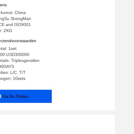
vens
rkomst: China
ingSu ShengMan
: CE and ISO9001
r: ZKG
verzendvoorwaarden
tal: 1set
0000-USD300000
ails: Triplexgevallen
-90DAYS
ties: L/C, T/T
mogen: 10sets
Ga Nu Praten.