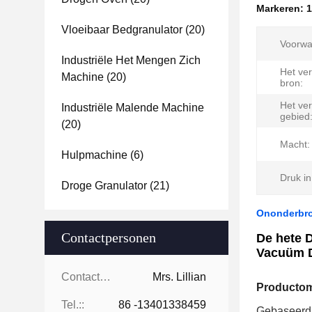
Markeren:
Vloeibaar Bedgranulator
(20)
Voorwa
Industriële Het Mengen Zich
Het ve
Machine
(20)
bron:
Het ve
Industriële Malende Machine
gebied
(20)
Macht:
Hulpmachine
(6)
Druk in
Droge Granulator
(21)
Ononderbro
Contactpersonen
De hete 
Vacuüm 
Contactpersonen:
Mrs. Lillian
Productom
Tel.::
86 -13401338459
Gebaseerd 