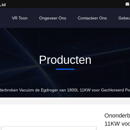
Ltd
n
VR Toon
Ongeveer Ons
Contacteer Ons
Gebeu
Producten
erbroken Vacuüm de Egdroger van 1800L 11KW voor Gechloreerd Pol
Ononderb
11KW voo