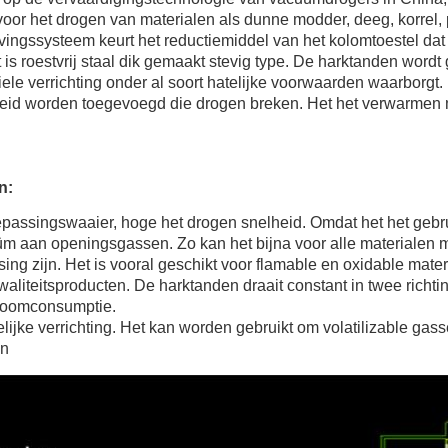
voor het drogen van materialen als dunne modder, deeg, korrel
vingssysteem keurt het reductiemiddel van het kolomtoestel dat 
t is roestvrij staal dik gemaakt stevig type. De harktanden word
iele verrichting onder al soort hatelijke voorwaarden waarborgt.
eid worden toegevoegd die drogen breken. Het het verwarmen mi
n:
epassingswaaier, hoge het drogen snelheid. Omdat het het geb
m aan openingsgassen. Zo kan het bijna voor alle materialen me
ing zijn. Het is vooral geschikt voor flamable en oxidable mater
waliteitsproducten. De harktanden draait constant in twee rich
stoomconsumptie.
ijke verrichting. Het kan worden gebruikt om volatilizable gass
en