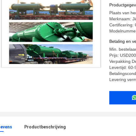
Productgege
Plaats van he
Merknaam: J
Certificering
Modelnumme
Betaling en 
Min. bestelaan
Prijs: USD2
Verpakking Det
Levertijd: 60
Betalingscondi
Levering ver
evens
Productbeschrijving