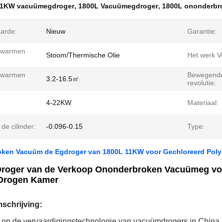
11KW vacuümegdroger
,
1800L Vacuümegdroger
,
1800L ononderbr
arde:
Nieuw
Garantie:
rwarmen
Stoom/Thermische Olie
Het werk V
rwarmen
Bewegend
3.2-16.5㎡
:
revolutie:
4-22KW
Materiaal:
 de cilinder:
-0.096-0.15
Type:
ken Vacuüm de Egdroger van 1800L 11KW voor Gechloreerd Poly
Droger van de Verkoop Ononderbroken Vacuümeg voo
Drogen Kamer
schrijving:
op de vervaardigingstechnologie van vacuümdrogers in China, 