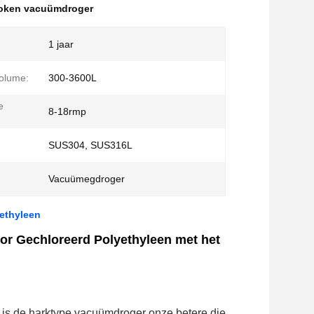
oken vacuümdroger
1 jaar
olume:
300-3600L
e
8-18rmp
SUS304, SUS316L
Vacuümegdroger
ethyleen
r Gechloreerd Polyethyleen met het
is de harktype vacuümdroger onze betere die