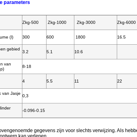
e parameters
Zkg-500
Zkg-1000
Zkg-3000
Zkg-6000
ume (l)
300
600
1800
16.5
men gebied
3.2
5.1
10.6
n van
8-18
mp)
4
5.5
11
22
 van Jasje
0,3
linder
-0.096-0.15
ovengenoemde gegevens zijn voor slechts verwijzing. Als hebben
 ontwerp kan verlenen.