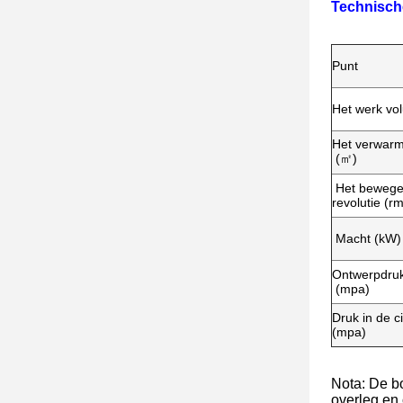
Technisch
Punt
Het werk vol
Het verwar
(㎡)
Het bewege
revolutie (r
Macht (kW)
Ontwerpdruk
(mpa)
Druk in de ci
(mpa)
Nota: De b
overleg en