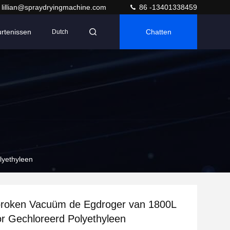
lillian@spraydryingmachine.com
86 -13401338459
rtenissen
Chatten
Dutch
yethyleen
roken Vacuüm de Egdroger van 1800L
r Gechloreerd Polyethyleen