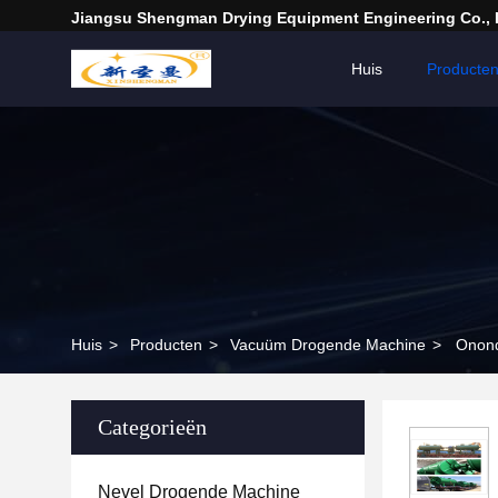
Jiangsu Shengman Drying Equipment Engineering Co., 
Huis
Producte
Huis
>
Producten
>
Vacuüm Drogende Machine
>
Onond
Categorieën
Nevel Drogende Machine