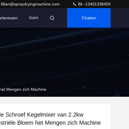
lillian@spraydryingmachine.com
86 -13401338459
rtenissen
Chatten
Dutch
 het Mengen zich Machine
e Schroef Kegelmixer van 2.2kw
striële Bloem het Mengen zich Machine