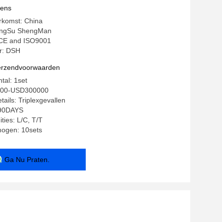
vens
rkomst: China
ingSu ShengMan
: CE and ISO9001
r: DSH
verzendvoorwaarden
tal: 1set
0000-USD300000
ails: Triplexgevallen
-90DAYS
ties: L/C, T/T
mogen: 10sets
Ga Nu Praten.