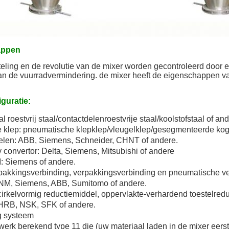
appen
ling en de revolutie van de mixer worden gecontroleerd door ee
an de vuurradvermindering. de mixer heeft de eigenschappen v
iguratie:
al roestvrij staal/contactdelenroestvrije staal/koolstofstaal of an
e klep: pneumatische klepklep/vleugelklep/gesegmenteerde kog
 delen: ABB, Siemens, Schneider, CHNT of andere.
 
convertor: Delta, Siemens, Mitsubishi of andere
I: Siemens of andere.
rpakkingsverbinding, verpakkingsverbinding en pneumatische v
NM, Siemens, ABB, Sumitomo of andere.
 cirkelvormig reductiemiddel, oppervlakte-verhardend toestelred
 HRB, NSK, SFK of andere.
 
systeem
 werk berekend 
type
 11 die 
(uw materiaal laden in de mixer eers