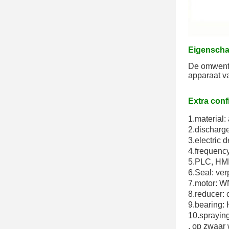
Eigensch
De omwente
apparaat v
Extra conf
1.material: 
2.discharg
3.electric
4.frequency
5.PLC
, HM
6.Seal: ve
7.motor
: W
8.reducer
:
9.bearing
:
10.spraying
. op zwaar