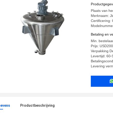
Productgege
Plaats van he
Merknaam: J
Certificering
Modelnumme
Betaling en 
Min. bestelaan
Prijs: USD2
Verpakking Det
Levertijd: 60
Betalingscondi
Levering ver
evens
Productbeschrijving