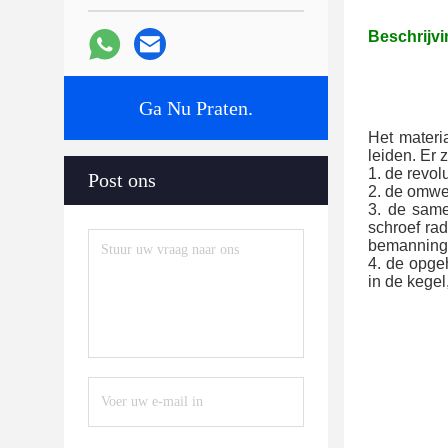
Beschrijvi
Ga Nu Praten.
Het materi
leiden. Er z
1. de revol
Post ons
2. de omwe
3. de same
schroef rad
bemannings
4. de opgeh
in de kegel