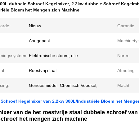
00L dubbele Schroef Kegelmixer
,
2.2kw dubbele Schroef Kegelmi
triële Bloem het Mengen zich Machine
arde:
Nieuw
Garantie:
:
Aangepast
Machinety
mingssysteem:
Elektronische stoom, olie
Norm:
al:
Roestvrij staal
Afmeting:
sing:
Geneesmiddel, Chemisch Voedsel,
Macht:
 Schroef Kegelmixer van 2.2kw 300L/Industriële Bloem het Menge
xer van de het roestvrije staal dubbele schroef va
schroef het mengen zich machine