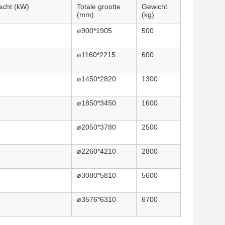
cht (kW)
Totale grootte
Gewicht
(mm)
(kg)
ø900*1905
500
ø1160*2215
600
ø1450*2820
1300
ø1850*3450
1600
ø2050*3780
2500
ø2260*4210
2800
ø3080*5810
5600
ø3576*6310
6700