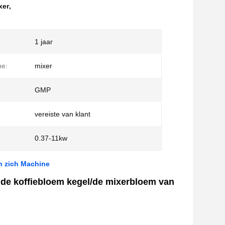
xer
,
1 jaar
pe:
mixer
GMP
vereiste van klant
0.37-11kw
n zich Machine
n de koffiebloem kegel/de mixerbloem van