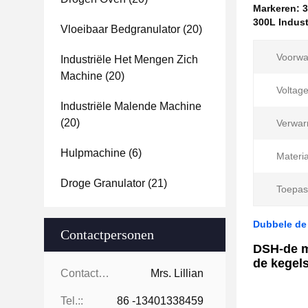
Markeren:
3
300L Indus
Vloeibaar Bedgranulator
(20)
Voorwa
Industriële Het Mengen Zich
Machine
(20)
Voltage
Industriële Malende Machine
(20)
Verwar
Hulpmachine
(6)
Materia
Droge Granulator
(21)
Toepas
Dubbele de
Contactpersonen
DSH-de mi
de kegel
Contactpersonen:
Mrs. Lillian
Tel.::
86 -13401338459