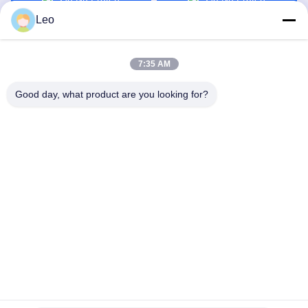
Leo
7:35 AM
Good day, what product are you looking for?
Jiangsu Shengman Drying Equipment
Engineering Co., Ltd
lillian@spraydryingmachine.com
86 -13401338459
zhenglustad, tianning district, changzhoustad, JIangsu-
Provincie
Chinese Goede Kwaliteit Nevel Drogende Machine
Leverancier. Auteursrecht © 2021-2026 Jiangsu Shengman