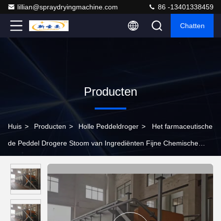
lillian@spraydryingmachine.com
86 -13401338459
Chatten
Producten
Huis
>
Producten
>
Holle Peddeldroger
>
Het farmaceutische
de Peddel Drogere Stoom van Ingrediënten Fijne Chemische
producten Roterende Vacuüm Verwarmen