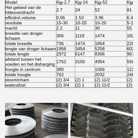
Model
Kjg-2,7
Kjg-24
Kjg-52
Kjg-8
Het gebied van de
2.7
24
52
81
hitteoverdracht
efficiënt volume
0,06
1.53
3.96
6.43
revolutie
15-30
10-20
10-20
5-15
macht
2.2
11
30
55
breedte van droger
306
1118
1474
1828
lichaam
totale breedte
736
1474
1854
2286
lengte van droger lichaam
1956
3454
5258
6020
totale lengte
2972
6147
8306
9678
afstand tussen het
1752
3150
4954
5562
voeden en het disharging
hoogte in centrum
380
1066
1220
totale hoogte
762
2032
2464
stoominham
(2) 3/4
(2) 1
(2) 11/2
(2) 1
waterafzet
(2) 3/4
(2) 1
(2) 11/2
(2) 1