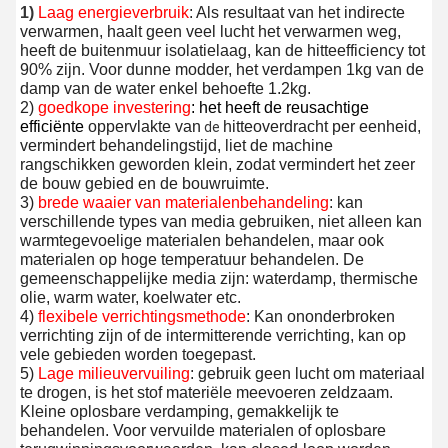
1) 
Laag energieverbruik
: Als resultaat van het indirecte 
verwarmen, haalt geen veel lucht het verwarmen weg, 
heeft de buitenmuur isolatielaag, kan de hitteefficiency tot 
90%
 zijn
.
 Voor dunne modder, het verdampen 1kg van de 
damp van de water enkel behoefte 1.2kg.
2) 
goedkope investering
: het heeft de reusachtige 
efficiënte
oppervlakte van
hitteoverdracht per eenheid, 
 de 
vermindert behandelingstijd, liet de machine 
rangschikken geworden klein, zodat vermindert het zeer 
de bouw gebied en de bouwruimte.
3) 
brede waaier van materialenbehandeling
: kan 
verschillende types van media gebruiken, niet alleen kan 
warmtegevoelige materialen behandelen, maar ook 
materialen op hoge temperatuur behandelen. De 
gemeenschappelijke media zijn: waterdamp, thermische 
olie, warm water, koelwater etc.
4) 
flexibele verrichtingsmethode
: Kan ononderbroken 
verrichting zijn of de intermitterende verrichting, kan op 
vele gebieden worden toegepast.
5) 
Lage milieuvervuiling
: gebruik geen lucht om materiaal 
te drogen, is het stof materiële meevoeren zeldzaam. 
Kleine oplosbare verdamping, gemakkelijk te 
behandelen. Voor vervuilde materialen of oplosbare 