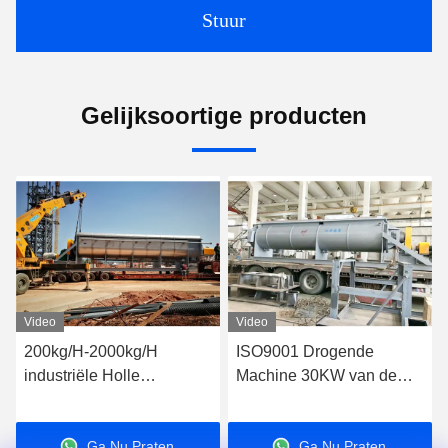
Stuur
Gelijksoortige producten
Video
Video
200kg/H-2000kg/H
ISO9001 Drogende
industriële Holle
Machine 30KW van de
Peddeldroger voor
certificatie de Industriële
Modder Concrete Mixer
Holle Peddel Drogere
Ga Nu Praten.
Ga Nu Praten.
Bloem