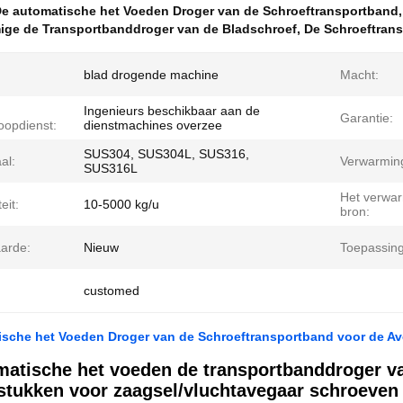
e automatische het Voeden Droger van de Schroeftransportband
,
mige de Transportbanddroger van de Bladschroef
,
De Schroeftran
blad drogende machine
Macht:
Ingenieurs beschikbaar aan de
Garantie:
oopdienst:
dienstmachines overzee
SUS304, SUS304L, SUS316,
al:
Verwarmin
SUS316L
Het verwa
eit:
10-5000 kg/u
bron:
arde:
Nieuw
Toepassing
customed
sche het Voeden Droger van de Schroeftransportband voor de Av
matische het voeden de transportbanddroger v
stukken voor zaagsel/vluchtavegaar schroeven 