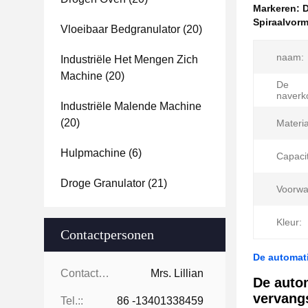
Markeren:
D
Spiraalvor
Vloeibaar Bedgranulator
(20)
naam:
Industriële Het Mengen Zich
Machine
(20)
De
naverk
Industriële Malende Machine
(20)
Materia
Hulpmachine
(6)
Capacit
Droge Granulator
(21)
Voorwa
Kleur:
Contactpersonen
De automati
Contactpersonen:
Mrs. Lillian
De auto
vervang
Tel.::
86 -13401338459