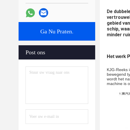
De dubbele
vertrouwel
gebied van
schip, waa
Ga Nu Praten.
minder rui
Post ons
Het werk P
KJG-Reeks is
bewegend typ
wordt het na
machine is o