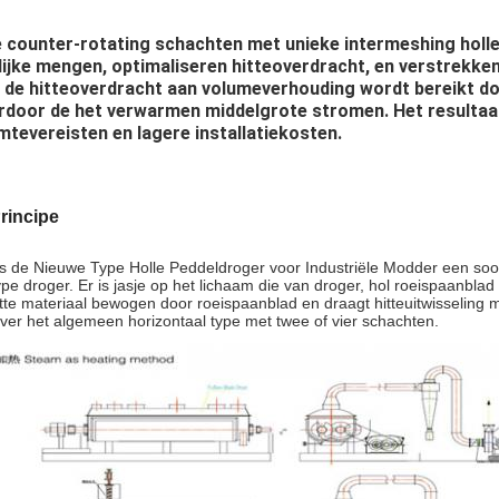
 counter-rotating schachten met unieke intermeshing holle
ijke mengen, optimaliseren hitteoverdracht, en verstrekken
 de hitteoverdracht aan volumeverhouding wordt bereikt doo
rdoor de het verwarmen middelgrote stromen. Het resultaat
mtevereisten en lagere installatiekosten.
rincipe
 de Nieuwe Type Holle Peddeldroger voor Industriële Modder een soor
e droger. Er is jasje op het lichaam die van droger, hol roeispaanblad 
tte materiaal bewogen door roeispaanblad en draagt hitteuitwisseling m
ver het algemeen horizontaal type met twee of vier schachten.