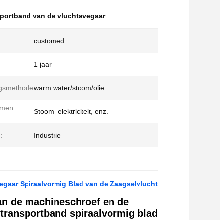
sportband van de vluchtavegaar
customed
1 jaar
gsmethode:
warm water/stoom/olie
rmen
Stoom, elektriciteit, enz.
:
Industrie
egaar Spiraalvormig Blad van de Zaagselvlucht
an de machineschroef en de
transportband spiraalvormig blad