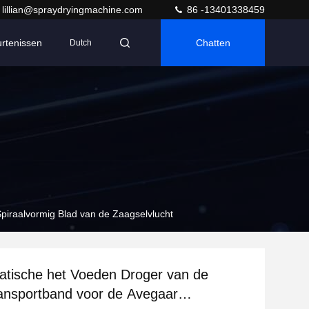
lillian@spraydryingmachine.com
86 -13401338459
rtenissen
Chatten
Dutch
piraalvormig Blad van de Zaagselvlucht
tische het Voeden Droger van de
ansportband voor de Avegaar