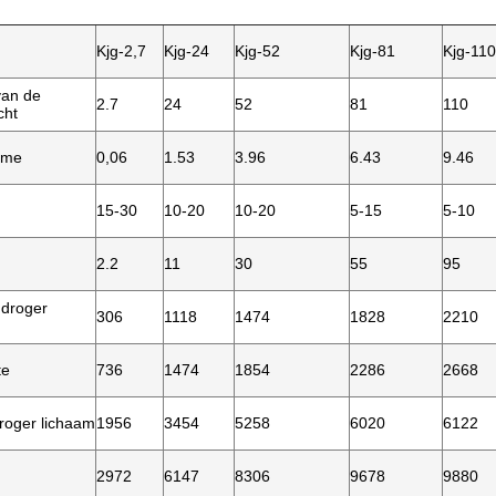
Kjg-2,7
Kjg-24
Kjg-52
Kjg-81
Kjg-110
van de
2.7
24
52
81
110
cht
lume
0,06
1.53
3.96
6.43
9.46
15-30
10-20
10-20
5-15
5-10
2.2
11
30
55
95
 droger
306
1118
1474
1828
2210
te
736
1474
1854
2286
2668
droger lichaam
1956
3454
5258
6020
6122
2972
6147
8306
9678
9880