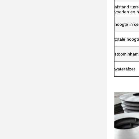
afstand tuss
voeden en h
hoogte in c
totale hoogt
stoominham
waterafzet