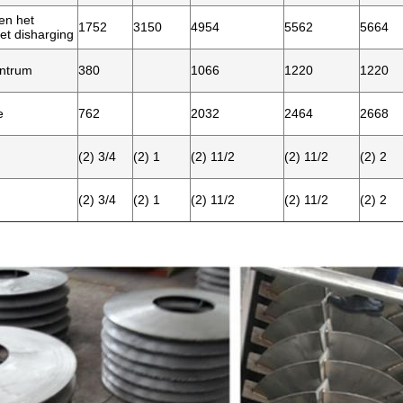
en het
1752
3150
4954
5562
5664
et disharging
entrum
380
1066
1220
1220
e
762
2032
2464
2668
(2) 3/4
(2) 1
(2) 11/2
(2) 11/2
(2) 2
(2) 3/4
(2) 1
(2) 11/2
(2) 11/2
(2) 2