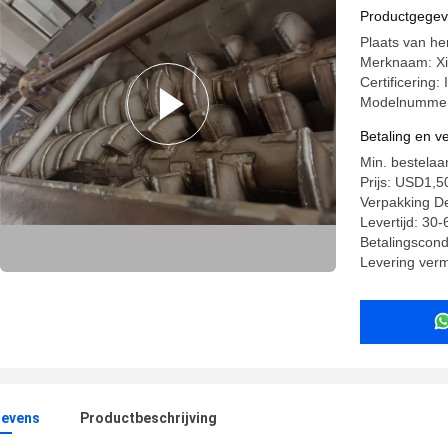
Spiraalvo
Productgege
Plaats van h
Merknaam: X
Certificering
Modelnummer
Betaling en 
Min. bestelaa
Prijs: USD1,
Verpakking Det
Levertijd: 30
Betalingscondi
Levering ver
evens
Productbeschrijving