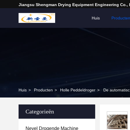
Jiangsu Shengman Drying Equipment Engineering Co., 
Huis
Producte
Huis
>
Producten
>
Holle Peddeldroger
>
De automatisc
Categorieën
Nevel Drogende Machine