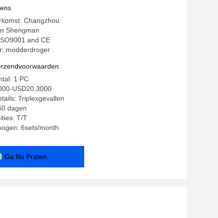
rmig Blad van de Zaagselvlucht
vens
erkomst: Changzhou
in Shengman
: ISO9001 and CE
: modderdroger
verzendvoorwaarden
ntal: 1 PC
5000-USD20,3000
ails: Triplexgevallen
-60 dagen
ties: T/T
mogen: 6sets/month
Ga Nu Praten.