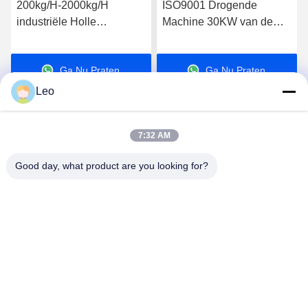
200kg/H-2000kg/H
ISO9001 Drogende
industriële Holle
Machine 30KW van de
Peddeldroger voor
certificatie de Industriële
Modder Concrete Mixer
Holle Peddel Drogere
Ga Nu Praten.
Ga Nu Praten.
Bloem
Leo
7:32 AM
Good day, what product are you looking for?
Jiangsu Shengman Drying Equipment
Engineering Co., Ltd
lillian@spraydryingmachine.com
86 -13401338459
zhenglustad, tianning district, changzhoustad, JIangsu-
Provincie