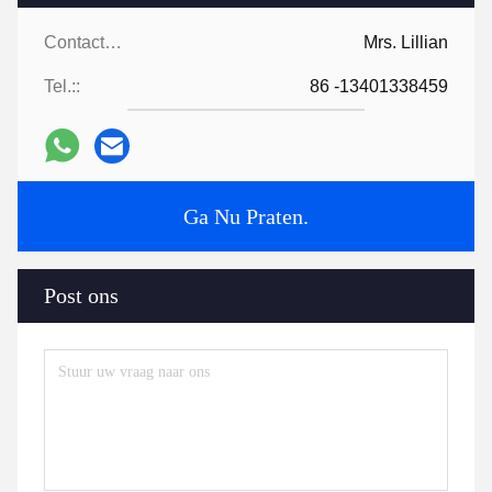
Contactpersonen:
Mrs. Lillian
Tel.::
86 -13401338459
Ga Nu Praten.
Post ons