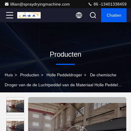
lillian@spraydryingmachine.com
86 -13401338459
Chatten
Producten
Huis
>
Producten
>
Holle Peddeldroger
>
De chemische
Droger van de de Luchtpeddel van de Materiaal Holle Peddel
Drogere 6000kg Roterende