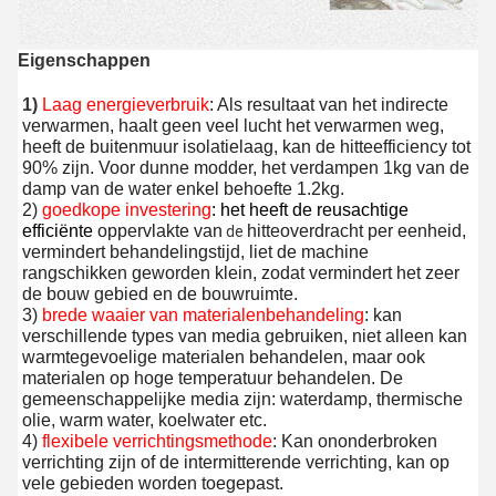
Eigenschappen
1) 
Laag energieverbruik
: Als resultaat van het indirecte 
verwarmen, haalt geen veel lucht het verwarmen weg, 
heeft de buitenmuur isolatielaag, kan de hitteefficiency tot 
90%
 zijn
.
 Voor dunne modder, het verdampen 1kg van de 
damp van de water enkel behoefte 1.2kg.
2) 
goedkope investering
: het heeft de reusachtige 
efficiënte
oppervlakte van
hitteoverdracht per eenheid, 
 de 
vermindert behandelingstijd, liet de machine 
rangschikken geworden klein, zodat vermindert het zeer 
de bouw gebied en de bouwruimte.
3) 
brede waaier van materialenbehandeling
: kan 
verschillende types van media gebruiken, niet alleen kan 
warmtegevoelige materialen behandelen, maar ook 
materialen op hoge temperatuur behandelen. De 
gemeenschappelijke media zijn: waterdamp, thermische 
olie, warm water, koelwater etc.
4) 
flexibele verrichtingsmethode
: Kan ononderbroken 
verrichting zijn of de intermitterende verrichting, kan op 
vele gebieden worden toegepast.