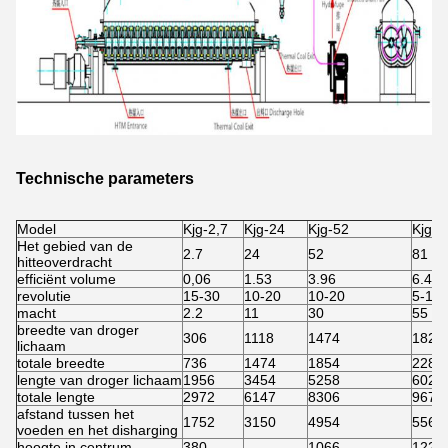
Technische parameters
Model
Kjg-2,7
Kjg-24
Kjg-52
Kjg-8
Het gebied van de
2.7
24
52
81
hitteoverdracht
efficiënt volume
0,06
1.53
3.96
6.43
revolutie
15-30
10-20
10-20
5-15
macht
2.2
11
30
55
breedte van droger
306
1118
1474
1828
lichaam
totale breedte
736
1474
1854
2286
lengte van droger lichaam
1956
3454
5258
6020
totale lengte
2972
6147
8306
9678
afstand tussen het
1752
3150
4954
5562
voeden en het disharging
hoogte in centrum
380
1066
1220