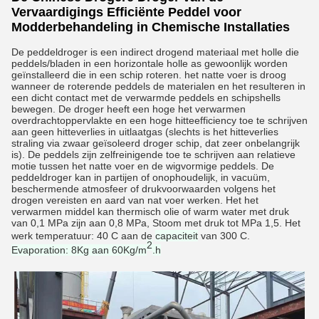
Vervaardigings Efficiënte Peddel voor
Modderbehandeling in Chemische Installaties
De peddeldroger is een indirect drogend materiaal met holle die
peddels/bladen in een horizontale holle as gewoonlijk worden
geïnstalleerd die in een schip roteren. het natte voer is droog
wanneer de roterende peddels de materialen en het resulteren in
een dicht contact met de verwarmde peddels en schipshells
bewegen. De droger heeft een hoge het verwarmen
overdrachtoppervlakte en een hoge hitteefficiency toe te schrijven
aan geen hitteverlies in uitlaatgas (slechts is het hitteverlies
straling via zwaar geïsoleerd droger schip, dat zeer onbelangrijk
is). De peddels zijn zelfreinigende toe te schrijven aan relatieve
motie tussen het natte voer en de wigvormige peddels. De
peddeldroger kan in partijen of onophoudelijk, in vacuüm,
beschermende atmosfeer of drukvoorwaarden volgens het
drogen vereisten en aard van nat voer werken. Het het
verwarmen middel kan thermisch olie of warm water met druk
van 0,1 MPa zijn aan 0,8 MPa, Stoom met druk tot MPa 1,5. Het
werk temperatuur: 40 C aan de
capaciteit
van 300 C.
2
Evaporation: 8Kg aan 60Kg/m
.h