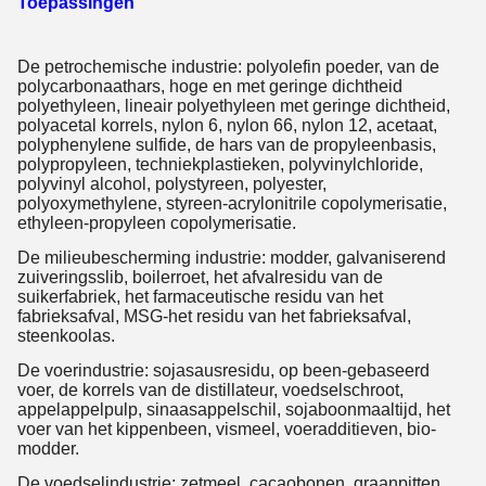
Toepassingen
De petrochemische industrie: polyolefin poeder, van de
polycarbonaathars, hoge en met geringe dichtheid
polyethyleen, lineair polyethyleen met geringe dichtheid,
polyacetal korrels, nylon 6, nylon 66, nylon 12, acetaat,
polyphenylene sulfide, de hars van de propyleenbasis,
polypropyleen, techniekplastieken, polyvinylchloride,
polyvinyl alcohol, polystyreen, polyester,
polyoxymethylene, styreen-acrylonitrile copolymerisatie,
ethyleen-propyleen copolymerisatie.
De milieubescherming industrie: modder, galvaniserend
zuiveringsslib, boilerroet, het afvalresidu van de
suikerfabriek, het farmaceutische residu van het
fabrieksafval, MSG-het residu van het fabrieksafval,
steenkoolas.
De voerindustrie: sojasausresidu, op been-gebaseerd
voer, de korrels van de distillateur, voedselschroot,
appelappelpulp, sinaasappelschil, sojaboonmaaltijd, het
voer van het kippenbeen, vismeel, voeradditieven, bio-
modder.
De voedselindustrie: zetmeel, cacaobonen, graanpitten,