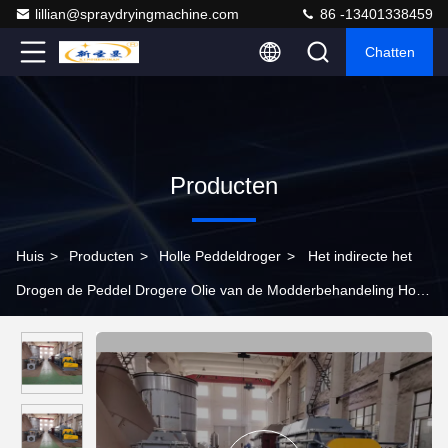
lillian@spraydryingmachine.com
86 -13401338459
Chatten
Producten
Huis
>
Producten
>
Holle Peddeldroger
>
Het indirecte het
Drogen de Peddel Drogere Olie van de Modderbehandeling Holle
Verwarmen