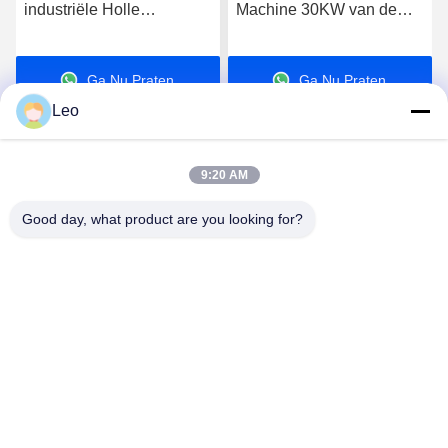
industriële Holle
Machine 30KW van de
Peddeldroger voor
certificatie de Industriële
Modder Concrete Mixer
Holle Peddel Drogere
Ga Nu Praten.
Ga Nu Praten.
Bloem
Leo
9:20 AM
Good day, what product are you looking for?
Jiangsu Shengman Drying Equipment
Engineering Co., Ltd
lillian@spraydryingmachine.com
86 -13401338459
zhenglustad, tianning district, changzhoustad, JIangsu-
Provincie