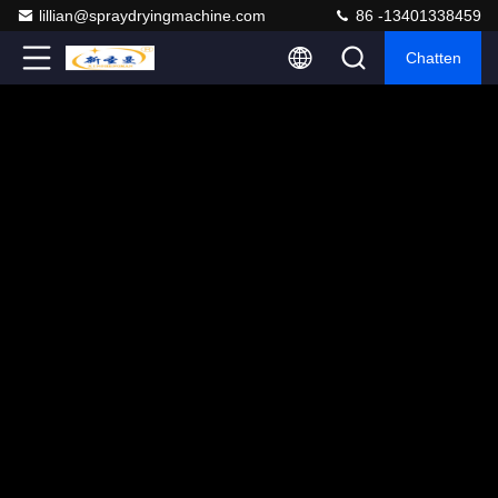
lillian@spraydryingmachine.com
86 -13401338459
Chatten