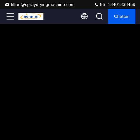
lillian@spraydryingmachine.com
86 -13401338459
Chatten