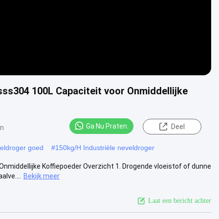
s304 100L Capaciteit voor Onmiddellijke
Ga Nu Praten.
Deel
en
eldroger goed
#
150kg/H Industriële neveldroger
nmiddellijke Koffiepoeder Overzicht 1. Drogende vloeistof of dunne
lve....
Bekijk meer
Laat een bericht achter