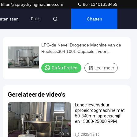
lillian@spraydryingmachine.com
86 -13401338459
rtenissen
Chatten
Dutch
LPG-de Nevel Drogende Machine van de
Reeksss304 100L Capaciteit voor
Onmiddellijke Koffiepoeder
Ga Nu Praten.
Leer meer
Gerelateerde video's
Lange levensduur
sproeidroogmachine met
50-340mm sproeischijf
en 15000-25000 RPM
rotatiesnelheid voor
5kg/u-5000kg/u
Nevel Drogende Machine
00:19
2025-12-16