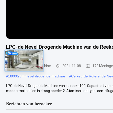
LPG-de Nevel Drogende Machine van de Reekss
Koffiepoeder
Nevel Drogende Machine
2024-11-08
172 Mening
#
18000rpm nevel drogende machine
#
Ce keurde Roterende Nev
LPG-de Nevel Drogende Machine van de reeks100l Capaciteit voor O
moddermaterialen in droog poeder 2. Atomiserend type: centrifugaa
Berichten van bezoeker