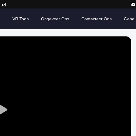
Ltd
n
VR Toon
Ongeveer Ons
Contacteer Ons
Gebeu
Play
Video