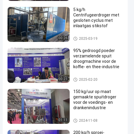
waterverdamping
5 kg/h
Centrifugeerdroger met
gesloten cyclus met
inlaatgas stikstof
Nevel Drogende Machine
00:26
2025-03-19
95% gedroogd poeder
verzamelende spuit
droogmachine voor de
koffie- en thee-industrie
Nevel Drogende Machine
00:21
2025-02-20
150 kg/uur op maat
gemaakte spuitdroger
voor de voedings- en
drankenindustrie
Nevel Drogende Machine
01:11
2024-11-08
200 kg/h sproei-