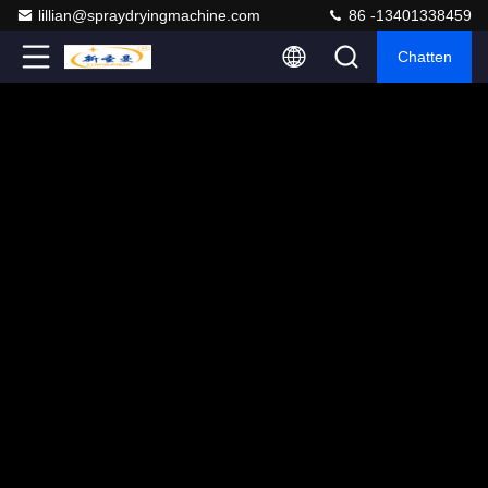
lillian@spraydryingmachine.com
86 -13401338459
Chatten