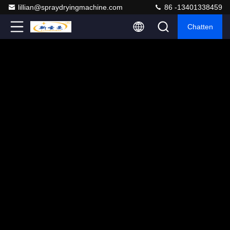
lillian@spraydryingmachine.com
86 -13401338459
Chatten