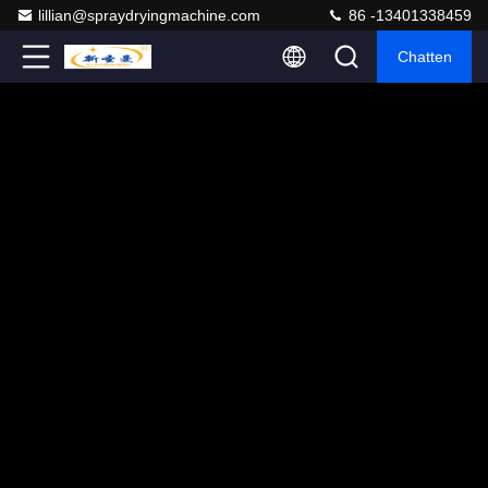
lillian@spraydryingmachine.com
86 -13401338459
Chatten