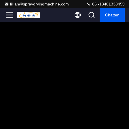
lillian@spraydryingmachine.com
86 -13401338459
Chatten