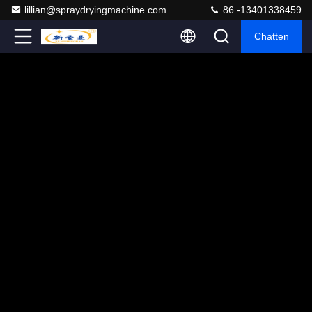
lillian@spraydryingmachine.com
86 -13401338459
Chatten