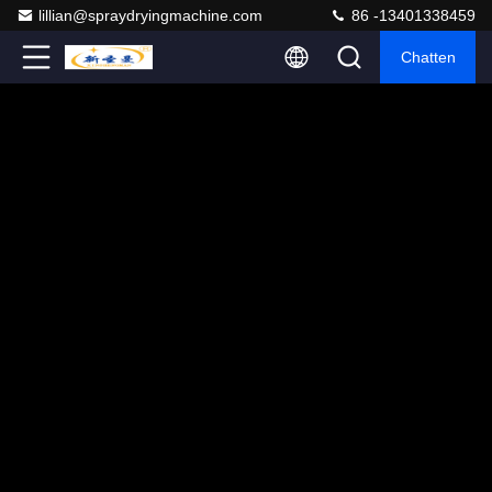
lillian@spraydryingmachine.com
86 -13401338459
Chatten