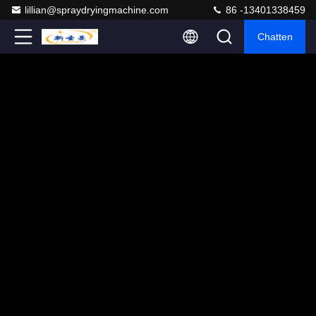
lillian@spraydryingmachine.com
86 -13401338459
Chatten