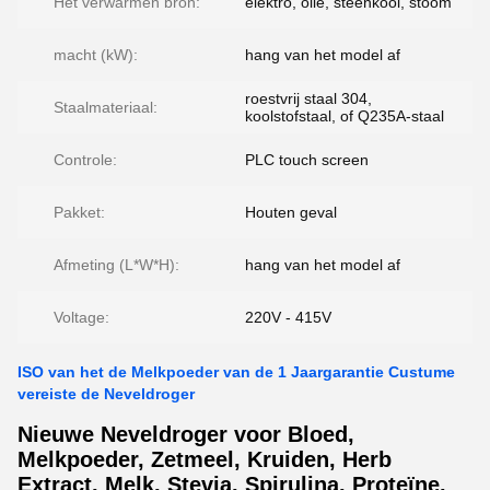
Het verwarmen bron:
elektro, olie, steenkool, stoom
macht (kW):
hang van het model af
roestvrij staal 304,
Staalmateriaal:
koolstofstaal, of Q235A-staal
Controle:
PLC touch screen
Pakket:
Houten geval
Afmeting (L*W*H):
hang van het model af
Voltage:
220V - 415V
ISO van het de Melkpoeder van de 1 Jaargarantie Custume
vereiste de Neveldroger
Nieuwe Neveldroger voor Bloed,
Melkpoeder, Zetmeel, Kruiden, Herb
Extract, Melk, Stevia, Spirulina, Proteïne,