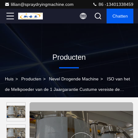
lillian@spraydryingmachine.com
86 -13401338459
Chatten
Producten
Huis
>
Producten
>
Nevel Drogende Machine
>
ISO van het
de Melkpoeder van de 1 Jaargarantie Custume vereiste de
Neveldroger