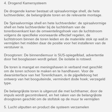
4. Drogend Kamersysteem
De drogende kamer bestaat uit spiraalvormige shell, de hete
luchtverdeler, de belangrijkste toren en de relevante montage.
De Spiraalvormige shell en hete luchtverdeler: de spiraalvormige
shell en hete luchtverdeler bij de luchtinham van de
torenbovenkant kan de omwentelingshoek van de luchtstroom
volgens de specifieke voorwaarde effectief regelen, de
luchtstroom binnen de toren leiden en de materiële stok op wall.in
vermijden het midden daar de positie voor het installeren van de
verstuiver is.
Droogtoren: De binnendiemuur is SUS-spiegelblad, advertentie
door het booglassen wordt gelast. De isolatie is rotswol.
De toren is mangat en meningshaven in verband met geschikt
om de toren schoon te maken en te handhaven. Voor de
dwarsinterface van het Torenlichaam, is de pijpelleboog het
ontwerp van het booguiteinde, vermindert dode hoek; verzegeld
type.
De belangrijkste toren is uitgerust die met luchthamer, door de
impuls wordt gecontroleerd, en het raken van de belangrijkste
droogtoren geschikt om de stofstok op de muur te vermijden
5. Lucht uitputten en product die systeem verzamelen