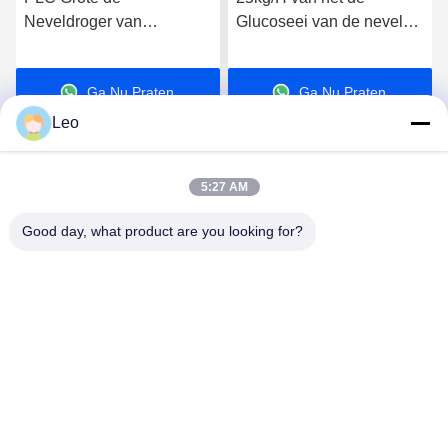
Glucoseei van de nevel
Kleine de Nevel
Droogtoren Klein
Drogende Machine van
Vloeibaar de Melkpoeder
5kg/H voor Onmiddellijke
Ga Nu Praten.
Ga Nu Praten.
die Machine 36KW maken
Koffiepoeder
Leo
5:27 AM
Good day, what product are you looking for?
Jiangsu Shengman Drying Equipment
Engineering Co., Ltd
lillian@spraydryingmachine.com
86 -13401338459
zhenglustad, tianning district, changzhoustad, JIangsu-
Provincie