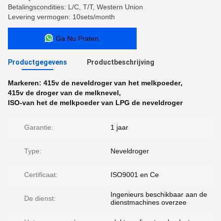
Betalingscondities: L/C, T/T, Western Union
Levering vermogen: 10sets/month
Ga Nu Praten.
Productgegevens
Productbeschrijving
Markeren:
415v de neveldroger van het melkpoeder
,
415v de droger van de melknevel
,
ISO-van het de melkpoeder van LPG de neveldroger
Garantie:
1 jaar
Type:
Neveldroger
Certificaat:
ISO9001 en Ce
Ingenieurs beschikbaar aan de
De dienst:
dienstmachines overzee