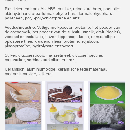
Plastieken en hars: Ab, ABS emulsie, urine zure hars, phenolic
aldehydehars, urea-formaldehyde hars, formaldehydehars,
polytheen, poly -poly-chlotoprene en enz.
Voedselindustrie: Vettige melkpoeder, proteïne, het poeder van
de cacaomelk, het poeder van de substituutmelk, eiwit (dooier),
voedsel en installatie, haver, kippensap, koffie, onmiddellijke
oplosbare thee, kruidend vlees, proteïne, sojaboon,
pindaproteïne, hydrolysate enzovoort.
Suiker, glucosestroop, maïszetmeel, glucose, pectine,
moutsuiker, sorbinezuurkalium en enz.
Ceramisch: aluminiumoxide, keramische tegelmateriaal,
magnesiumoxide, talk etc.