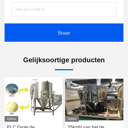
Stuur
Gelijksoortige producten
Video
Video
25kg/H van het de
ISO9001 verklaarde