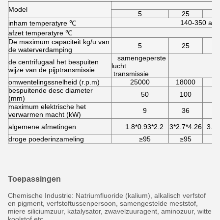
Model
5
25
140-350 aut
inham temperatyre ℃
afzet temperatyre ℃
De maximum capaciteit kg/u van
5
25
de waterverdamping
samengeperste
de centrifugaal het bespuiten
lucht
wijze van de pijptransmissie
transmissie
omwentelingssnelheid (r.p.m)
25000
18000
1
bespuitende desc diameter
50
100
(mm)
maximum elektrische het
9
36
verwarmen macht (kW)
algemene afmetingen
1.8*0.93*2.2
3*2.7*4.26
3.7*
droge poederinzameling
≥95
≥95
Toepassingen
Chemische Industrie: Natriumfluoride (kalium), alkalisch verfstof
en pigment, verfstoftussenpersoon, samengestelde meststof,
miere siliciumzuur, katalysator, zwavelzuuragent, aminozuur, witte
koolstof etc.