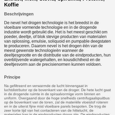
Koffie
Beschrijvingen
De nevel het drogen technologie is het breedst in de
vloeibare vormende technologie en in de drogende
industrie wordt gebruikt die. Het is het meest geschikt om
poeder, deeltje, of blok stevige producten van materialen
van oplossing, emulsie, soliquoid en pumpable deegstaten
te produceren. Daarom nevel is het drogen één van de
meest gewenste technologieën wanneer de
deeltjesgrootte en de distributie van de eindproducten, hun
overblijvende watergehalten, en kousdichtheid en de
deeltjesvorm aan de precisienormen kunnen voldoen.
Principe
Na gefiltreerd en verwarmde de lucht binnengaat in
luchtdistrbutor op de bovenkant van de droger. De hete lucht gaat
in de drogende ruimte in de spiraalvormige vorm binnen en
uniform. Overgaand door de hoge snelheids centrifugaalspuitbus
op de bovenkant van de toren, zal de materiële vloeistof roteren
en in de uiterst fijne mist vloeibare parels bespoten. De trog de
zeer korte tijd van het contacteren van de hittelucht, de
materialen kan in de eindproducten droog zijn. De eindproducten