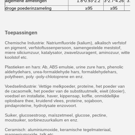
algemene afmetingen
1.8*0.93*2.2
3*2.7*4.26
3.7*
droge poederinzameling
≥95
≥95
Toepassingen
Chemische Industrie: Natriumfluoride (kalium), alkalisch verfstof
en pigment, verfstoftussenpersoon, samengestelde meststof,
miere siliciumzuur, katalysator, zwavelzuuragent, aminozuur, witte
koolstof etc.
Plastieken en hars: Ab, ABS emulsie, urine zure hars, phenolic
aldehydehars, urea-formaldehyde hars, formaldehydehars,
polytheen, poly -poly-chlotoprene en enz.
Voedselindustrie: Vettige melkpoeder, proteïne, het poeder van
de cacaomelk, het poeder van de substituutmelk, eiwit (dooier),
voedsel en installatie, haver, kippensap, koffie, onmiddellijke
oplosbare thee, kruidend vlees, proteïne, sojaboon,
pindaproteïne, hydrolysate enzovoort.
Suiker, glucosestroop, maïszetmeel, glucose, pectine,
moutsuiker, sorbinezuurkalium en enz.
Ceramisch: aluminiumoxide, keramische tegelmateriaal,
magnesiumoxide, talk etc.