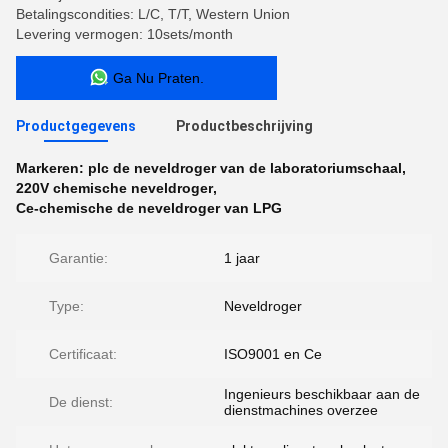
Betalingscondities: L/C, T/T, Western Union
Levering vermogen: 10sets/month
Ga Nu Praten.
Productgegevens
Productbeschrijving
Markeren:
plc de neveldroger van de laboratoriumschaal
,
220V chemische neveldroger
,
Ce-chemische de neveldroger van LPG
Garantie:
1 jaar
Type:
Neveldroger
Certificaat:
ISO9001 en Ce
Ingenieurs beschikbaar aan de
De dienst:
dienstmachines overzee