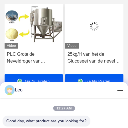
Video
Video
25kg/H van het de
ISO9001 verklaarde
Glucoseei van de nevel
Kleine de Nevel
Droogtoren Klein
Drogende Machine van
Vloeibaar de Melkpoeder
5kg/H voor Onmiddellijke
Ga Nu Praten.
Ga Nu Praten.
die Machine 36KW maken
Koffiepoeder
Leo
11:27 AM
Good day, what product are you looking for?
Jiangsu Shengman Drying Equipment