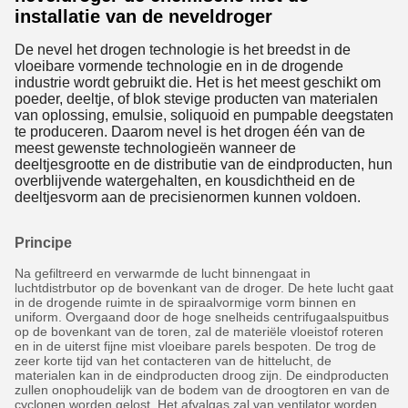
installatie van de neveldroger
De nevel het drogen technologie is het breedst in de
vloeibare vormende technologie en in de drogende
industrie wordt gebruikt die. Het is het meest geschikt om
poeder, deeltje, of blok stevige producten van materialen
van oplossing, emulsie, soliquoid en pumpable deegstaten
te produceren. Daarom nevel is het drogen één van de
meest gewenste technologieën wanneer de
deeltjesgrootte en de distributie van de eindproducten, hun
overblijvende watergehalten, en kousdichtheid en de
deeltjesvorm aan de precisienormen kunnen voldoen.
Principe
Na gefiltreerd en verwarmde de lucht binnengaat in
luchtdistrbutor op de bovenkant van de droger. De hete lucht gaat
in de drogende ruimte in de spiraalvormige vorm binnen en
uniform. Overgaand door de hoge snelheids centrifugaalspuitbus
op de bovenkant van de toren, zal de materiële vloeistof roteren
en in de uiterst fijne mist vloeibare parels bespoten. De trog de
zeer korte tijd van het contacteren van de hittelucht, de
materialen kan in de eindproducten droog zijn. De eindproducten
zullen onophoudelijk van de bodem van de droogtoren en van de
cyclonen worden gelost. Het afvalgas zal van ventilator worden