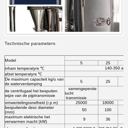
Technische parameters
Model
5
25
140-350 aut
inham temperatyre ℃
afzet temperatyre ℃
De maximum capaciteit kg/u van
5
25
de waterverdamping
samengeperste
de centrifugaal het bespuiten
lucht
wijze van de pijptransmissie
transmissie
omwentelingssnelheid (r.p.m)
25000
18000
1
bespuitende desc diameter
50
100
(mm)
maximum elektrische het
9
36
verwarmen macht (kW)