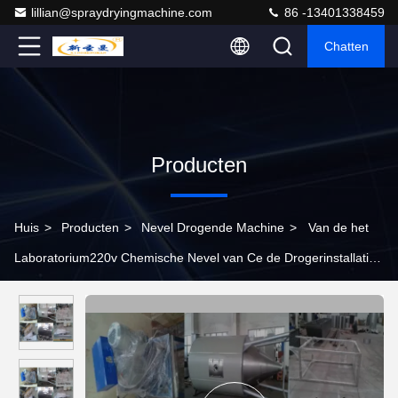
lillian@spraydryingmachine.com
86 -13401338459
Chatten
Producten
Huis
>
Producten
>
Nevel Drogende Machine
>
Van de het
Laboratorium220v Chemische Nevel van Ce de Drogerinstallatie
Bij lage temperatuur