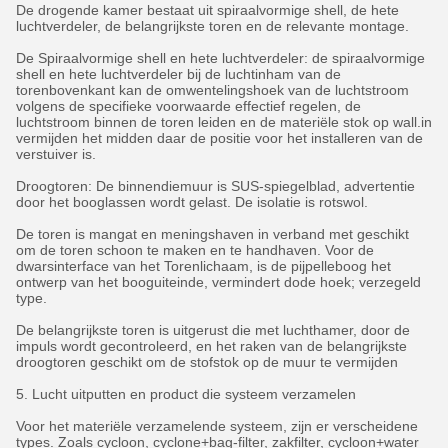
De drogende kamer bestaat uit spiraalvormige shell, de hete
luchtverdeler, de belangrijkste toren en de relevante montage.
De Spiraalvormige shell en hete luchtverdeler: de spiraalvormige
shell en hete luchtverdeler bij de luchtinham van de
torenbovenkant kan de omwentelingshoek van de luchtstroom
volgens de specifieke voorwaarde effectief regelen, de
luchtstroom binnen de toren leiden en de materiële stok op wall.in
vermijden het midden daar de positie voor het installeren van de
verstuiver is.
Droogtoren: De binnendiemuur is SUS-spiegelblad, advertentie
door het booglassen wordt gelast. De isolatie is rotswol.
De toren is mangat en meningshaven in verband met geschikt
om de toren schoon te maken en te handhaven. Voor de
dwarsinterface van het Torenlichaam, is de pijpelleboog het
ontwerp van het booguiteinde, vermindert dode hoek; verzegeld
type.
De belangrijkste toren is uitgerust die met luchthamer, door de
impuls wordt gecontroleerd, en het raken van de belangrijkste
droogtoren geschikt om de stofstok op de muur te vermijden
5. Lucht uitputten en product die systeem verzamelen
Voor het materiële verzamelende systeem, zijn er verscheidene
types. Zoals cycloon, cyclone+bag-filter, zakfilter, cycloon+water