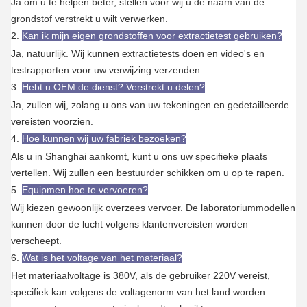
Ja om u te helpen beter, stellen voor wij u de naam van de
grondstof verstrekt u wilt verwerken.
2.
Kan ik mijn eigen grondstoffen voor extractietest gebruiken?
Ja, natuurlijk. Wij kunnen extractietests doen en video's en
testrapporten voor uw verwijzing verzenden.
3.
Hebt u OEM de dienst? Verstrekt u delen?
Ja, zullen wij, zolang u ons van uw tekeningen en gedetailleerde
vereisten voorzien.
4.
Hoe kunnen wij uw fabriek bezoeken?
Als u in Shanghai aankomt, kunt u ons uw specifieke plaats
vertellen. Wij zullen een bestuurder schikken om u op te rapen.
5.
Equipmen hoe te vervoeren?
Wij kiezen gewoonlijk overzees vervoer. De laboratoriummodellen
kunnen door de lucht volgens klantenvereisten worden
verscheept.
6.
Wat is het voltage van het materiaal?
Het materiaalvoltage is 380V, als de gebruiker 220V vereist,
specifiek kan volgens de voltagenorm van het land worden