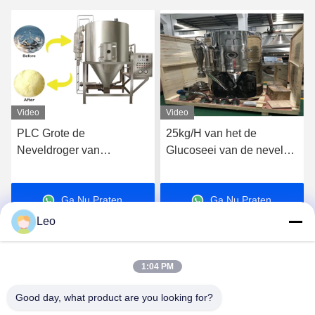
Video
Video
25kg/H van het de
ISO9001 verklaarde
Glucoseei van de nevel
Kleine de Nevel
Droogtoren Klein
Drogende Machine van
Vloeibaar de Melkpoeder
5kg/H voor Onmiddellijke
Ga Nu Praten.
Ga Nu Praten.
die Machine 36KW maken
Koffiepoeder
Leo
1:04 PM
Good day, what product are you looking for?
Jiangsu Shengman Drying Equipment