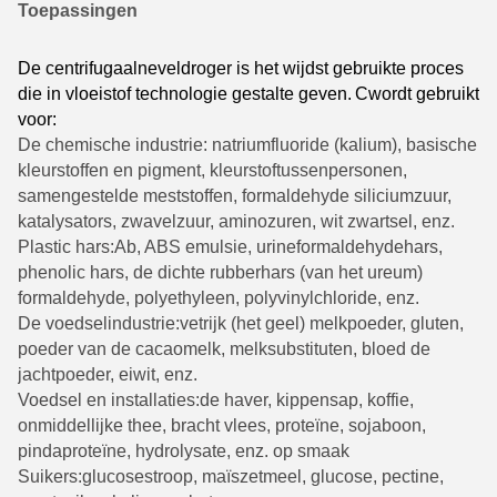
Toepassingen
De centrifugaalneveldroger is het wijdst gebruikte proces
die in vloeistof technologie gestalte geven.
C
wordt gebruikt
voor:
De chemische industrie
: natriumfluoride (kalium), basische
kleurstoffen en pigment, kleurstoftussenpersonen,
samengestelde meststoffen, formaldehyde siliciumzuur,
katalysators, zwavelzuur, aminozuren, wit zwartsel, enz.
Plastic hars:
Ab, ABS emulsie, urineformaldehydehars,
phenolic hars, de dichte rubberhars (van het ureum)
formaldehyde, polyethyleen, polyvinylchloride, enz.
De voedselindustrie:
vetrijk (het geel) melkpoeder, gluten,
poeder van de cacaomelk, melksubstituten, bloed de
jachtpoeder, eiwit, enz.
Voedsel en installaties:
de haver, kippensap, koffie,
onmiddellijke thee, bracht vlees, proteïne, sojaboon,
pindaproteïne, hydrolysate, enz. op smaak
Suikers:
glucosestroop, maïszetmeel, glucose, pectine,