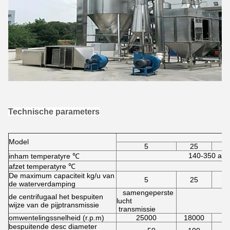
Technische parameters
Model
5
25
140-350 aut
inham temperatyre ℃
afzet temperatyre ℃
De maximum capaciteit kg/u van
5
25
de waterverdamping
samengeperste
de centrifugaal het bespuiten
lucht
wijze van de pijptransmissie
transmissie
omwentelingssnelheid (r.p.m)
25000
18000
1
bespuitende desc diameter