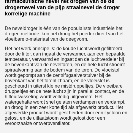
farmaceutische nevel het drogen van de de
drogernevel van de pijp straalnevel de droger
korrelige machine
De neveldroger is één van de populairste industriële het
drogen methode, kon het droog het poeder direct van het
vloeibare o-materiaal van de deegvorm.
Het het werk principe is: de koude lucht wordt gefiltreerd
door de filter, dan ingaat de verwarmer, aan een bepaalde
temperatuur, verwarmd en ingaat dan de luchtverdeler bij
de bovenkant van de neveltoren, en de hete lucht stroomt
spiraalvormig aan de bodem van de toren. De vloeistof
wordt gepompt aan de centrifugaalverstuiver bij de
bovenkant van het torenlichaam, en de vloeistof is
gescheurd in uiterst kleine mistdruppeltjes. De vloeibare
druppeltjes en de hete lucht zijn in parallel contact, en de
hitteuitwisseling wordt volledig uitgevoerd. Het
watergehalte wordt snel gelaten verdampen en verdampt,
en droog in een zeer korte tijd als afgewerkt product. Het
afgewerkte product wordt gescheiden door een cycloon en
gelost, en de uitlaatstoom wordt gelost door een
veroorzaakte ontwerpventilator.